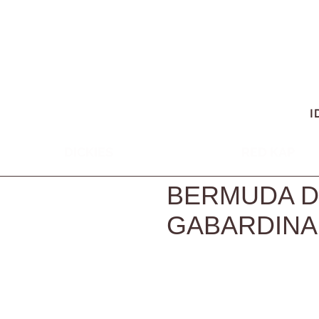
I
DICKIES
RED KAP
BERMUDA D
GABARDINA