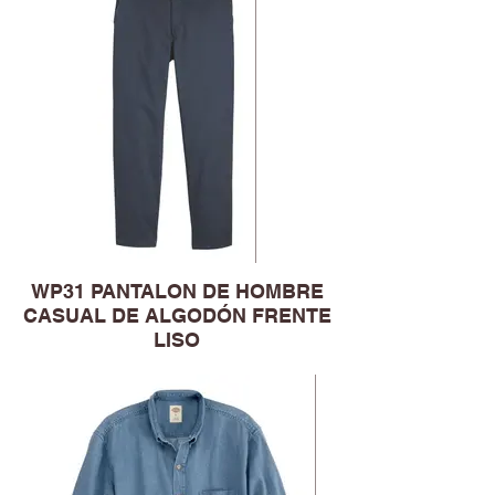
Repelente a las manchas
Pliegue central marcado
Distintivas presillas tipo túnel
Gabardina de 8.5 oz, 65% poliéster / 35%
algodón
WP31 PANTALON DE HOMBRE
CASUAL DE ALGODÓN FRENTE
LISO