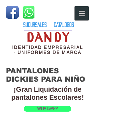
SUCURSALES
CATALOGOS
IDENTIDAD EMPRESARIAL
-
UNIFORMES DE MARCA
PANTALONES
DICKIES PARA NIÑO
¡Gran Liquidación de
pantalones Escolares!
WHATSAPP
Pantalón Dickies 56362/56-562
Cuidado
fácil