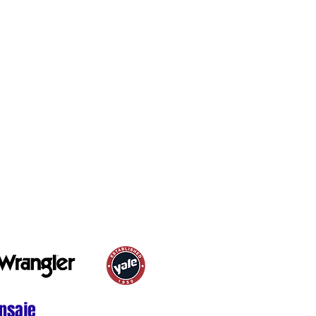
nsaje